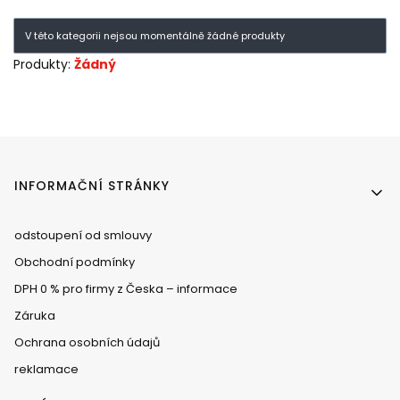
V této kategorii nejsou momentálně žádné produkty
Produkty:
Žádný
Menu v zápatí
INFORMAČNÍ STRÁNKY
odstoupení od smlouvy
Obchodní podmínky
DPH 0 % pro firmy z Česka – informace
Záruka
Ochrana osobních údajů
reklamace