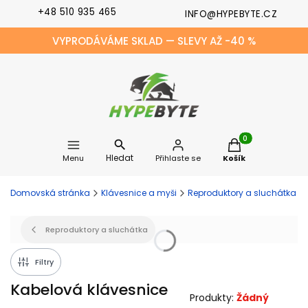
+48 510 935 465
INFO@HYPEBYTE.CZ
VYPRODÁVÁME SKLAD — SLEVY AŽ -40 %
Produkty v košíku
Hledat
Menu
Přihlaste se
Košík
Domovská stránka
Klávesnice a myši
Reproduktory a sluchátka
Reproduktory a sluchátka
Filtry
Kabelová klávesnice
Produkty:
Žádný