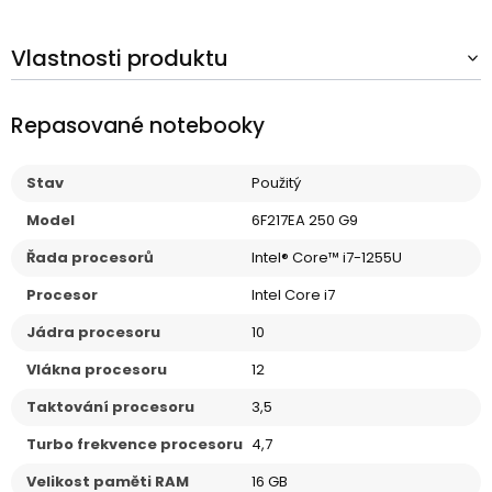
Vlastnosti produktu
Repasované notebooky
Stav
Použitý
Model
6F217EA 250 G9
Řada procesorů
Intel® Core™ i7-1255U
Procesor
Intel Core i7
Jádra procesoru
10
Vlákna procesoru
12
Taktování procesoru
3,5
Turbo frekvence procesoru
4,7
Velikost paměti RAM
16 GB