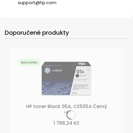
support@hp.com
Doporučené produkty
Bestseller
HP toner Black 05A, CE505A Černý
VÝROBCE
HP
Cena
1 788,24 Kč