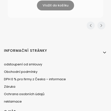
Vložit do košíku
Menu v zápatí
INFORMAČNÍ STRÁNKY
odstoupení od smlouvy
Obchodní podmínky
DPH 0 % pro firmy z Česka – informace
Záruka
Ochrana osobních údajů
reklamace