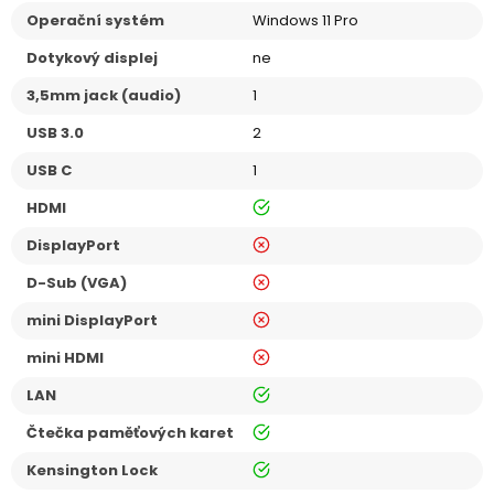
Operační systém
Windows 11 Pro
Dotykový displej
ne
3,5mm jack (audio)
1
USB 3.0
2
USB C
1
ano
HDMI
ne
DisplayPort
ne
D-Sub (VGA)
ne
mini DisplayPort
ne
mini HDMI
ano
LAN
ano
Čtečka paměťových karet
ano
Kensington Lock