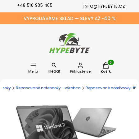
+48 510 935 465
INFO@HYPEBYTE.CZ
VYPRODÁVÁME SKLAD — SLEVY AŽ -40 %
Produkty v košíku
Hledat
Menu
Přihlaste se
Košík
booky
Repasované notebooky - výrobca
Repasované notebooky HP