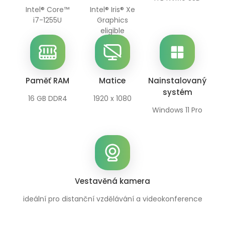
Intel® Core™
Intel® Iris® Xe
i7-1255U
Graphics
eligible
Paměť RAM
Matice
Nainstalovaný
systém
16 GB DDR4
1920 x 1080
Windows 11 Pro
Vestavěná kamera
ideální pro distanční vzdělávání a videokonference