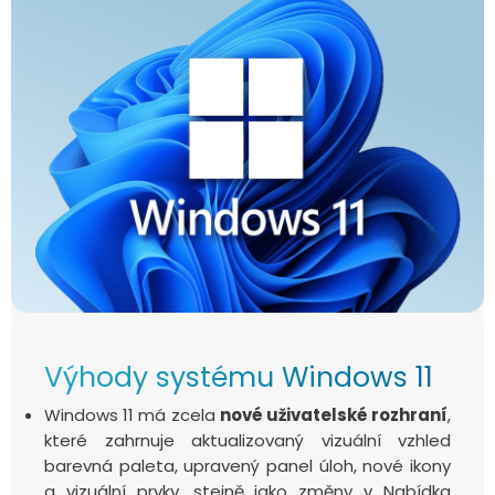
Výhody systému Windows 11
Windows 11 má zcela
nové uživatelské rozhraní
,
které zahrnuje aktualizovaný vizuální vzhled
barevná paleta, upravený panel úloh, nové ikony
a vizuální prvky, stejně jako změny v Nabídka