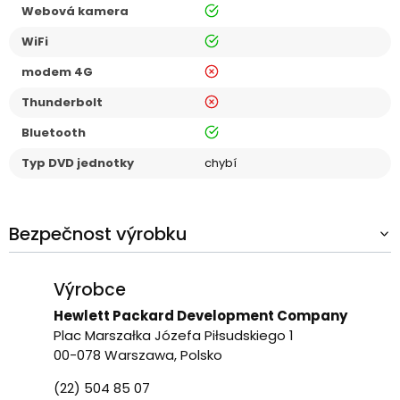
ano
Webová kamera
ano
WiFi
ne
modem 4G
ne
Thunderbolt
ano
Bluetooth
Typ DVD jednotky
chybí
Bezpečnost výrobku
Výrobce
Hewlett Packard Development Company
Plac Marszałka Józefa Piłsudskiego 1
00-078 Warszawa, Polsko
(22) 504 85 07