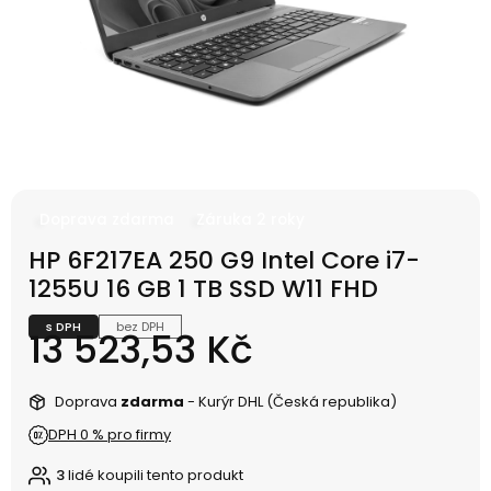
Doprava zdarma
Záruka 2 roky
HP 6F217EA 250 G9 Intel Core i7-
1255U 16 GB 1 TB SSD W11 FHD
s DPH
bez DPH
Cena
13 523,53 Kč
Doprava
zdarma
- Kurýr DHL (Česká republika)
DPH 0 % pro firmy
3
lidé koupili tento produkt