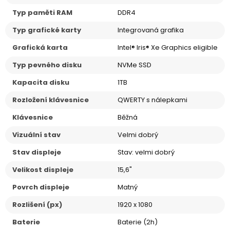
Typ paměti RAM
DDR4
Typ grafické karty
Integrovaná grafika
Grafická karta
Intel® Iris® Xe Graphics eligible
Typ pevného disku
NVMe SSD
Kapacita disku
1TB
Rozložení klávesnice
QWERTY s nálepkami
Klávesnice
Běžná
Vizuální stav
Velmi dobrý
Stav displeje
Stav: velmi dobrý
Velikost displeje
15,6"
Povrch displeje
Matný
Rozlišení (px)
1920 x 1080
Baterie
Baterie (2h)