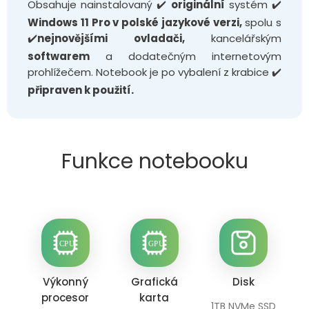
Obsahuje nainstalovaný ✔️
originální
systém ✔️
Windows 11 Pro v polské jazykové verzi,
spolu s
✔️
nejnovějšími ovladači,
kancelářským
softwarem
a dodatečným internetovým
prohlížečem.
Notebook je po vybalení z krabice ✔️
připraven k použití.
Funkce notebooku
Výkonný
Grafická
Disk
procesor
karta
1TB NVMe SSD