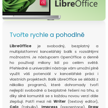
Tvořte rychle a pohodlně
LibreOffice
je svobodný, bezplatný a
multiplatformní kancelářský balík s rozsáhlými
možnostmi. Je nástupcem OpenOffice a denně
ho používají miliony lidí po celém světě.
Přehledné a univerzální nástroje vám umožní plně
využít váš potenciál v kancelářské práci i
vlastních projektech. Balík LibreOffice se skládá z
několika programů, které dohromady tvoří
nejlepší svobodné a bezplatné řešení na trhu, a
díky silné komunitě se s každou novou verzí dále
zlepšují. Patří mezi ně:
Writer
(textový editor),
Calc
(tabulky),
Impress
(prezentace),
Draw