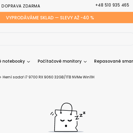
+48 510 935 465
DOPRAVA ZDARMA
VYPRODÁVÁME SKLAD — SLEVY AŽ -40 %
 notebooky
Počítačové monitory
Repasované smar
Herní sada! i7 9700 RX 9060 32GB/1TB NVMe Win11H