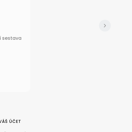
í sestava
VÁŠ ÚČET