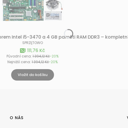
orem Intel i5-3470 a 4 GB paměti RAM DDR3 – kompletn
VÝROBCE
SPRZĘTOWO
Akční cena
1 111,76 Kč
Původní cena:
1 394,12 Kč
-20%
Nejnižší cena:
1 394,12 Kč
-20%
Vložit do košíku
O NÁS