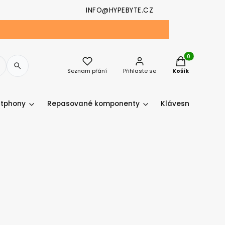
INFO@HYPEBYTE.CZ
Produkty v koš
Seznam přání
Přihlaste se
Košík
tphony
Repasované komponenty
Klávesnice a myši