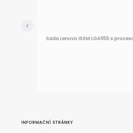
Sada Lenovo ISXM LGA1155 s proces
Menu v zápatí
INFORMAČNÍ STRÁNKY