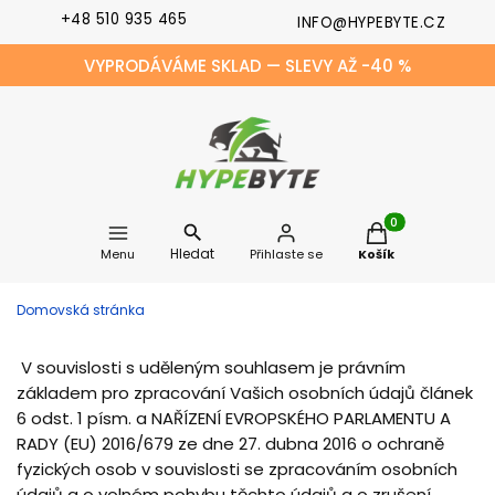
+48 510 935 465
INFO@HYPEBYTE.CZ
VYPRODÁVÁME SKLAD — SLEVY AŽ -40 %
Produkty v košíku
Hledat
Menu
Přihlaste se
Košík
Domovská stránka
V souvislosti s uděleným souhlasem je právním
základem pro zpracování Vašich osobních údajů článek
6 odst. 1 písm. a NAŘÍZENÍ EVROPSKÉHO PARLAMENTU A
RADY (EU) 2016/679 ze dne 27. dubna 2016 o ochraně
fyzických osob v souvislosti se zpracováním osobních
údajů a o volném pohybu těchto údajů a o zrušení