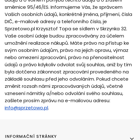
směrnice 95/46/ES. Informujeme Vás, že správcem
Vašich osobních údajů, konkrétně jména, příjmení, čísla
DIČ, e-mailové adresy a telefonního čísla, je
Sprzetowo.pl Krzysztof Topa se sídlem v Skrzynka 32.
Vaše osobní údaje budou zpracovávány za účelem
umožnění realizace nákupů. Máte právo na přístup ke
svým osobním údajům, právo na jejich opravu, výmaz
nebo omezení zpracování, právo na přenositelnost
údajů a právo kdykoliv odvolat svůj souhlas, aniž by tím
byla dotčena zákonnost zpracování provedeného na
základě souhlasu před jeho odvoláním. Pokud chcete
změnit rozsah námi zpracovávaných údajů, včetně
vznesení námitky a/nebo odvolání svého souhlasu,
zašlete prosím zprávu na e-mailovou adresu:
info@sprzetowo.pl
.
Menu v zápatí
INFORMAČNÍ STRÁNKY