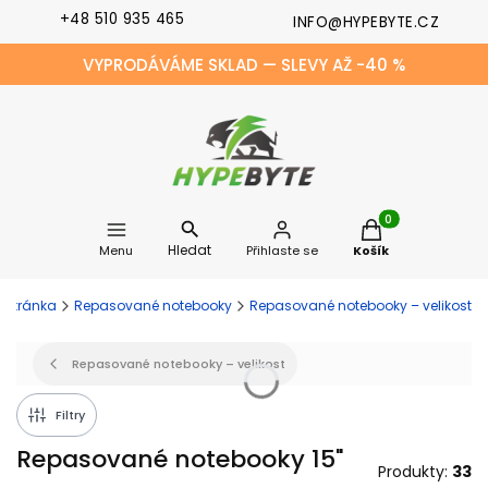
+48 510 935 465
INFO@HYPEBYTE.CZ
VYPRODÁVÁME SKLAD — SLEVY AŽ -40 %
Produkty v košíku
Hledat
Menu
Přihlaste se
Košík
 stránka
Repasované notebooky
Repasované notebooky – velikost
Repasované notebooky – velikost
Filtry
Repasované notebooky 15"
Produkty:
33