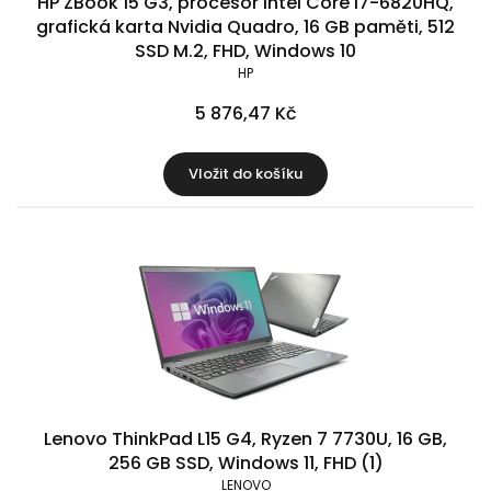
HP ZBook 15 G3, procesor Intel Core i7-6820HQ,
grafická karta Nvidia Quadro, 16 GB paměti, 512
SSD M.2, FHD, Windows 10
HP
5 876,47 Kč
Vložit do košíku
Lenovo ThinkPad L15 G4, Ryzen 7 7730U, 16 GB,
256 GB SSD, Windows 11, FHD (1)
LENOVO