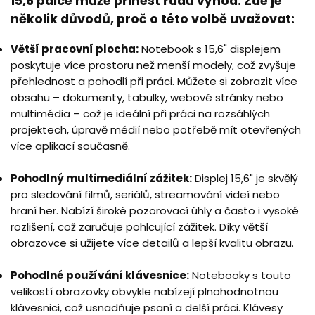
15,6 palce může přinést řadu výhod. Zde je
několik důvodů, proč o této volbě uvažovat:
Větší pracovní plocha:
Notebook s 15,6" displejem
poskytuje více prostoru než menší modely, což zvyšuje
přehlednost a pohodlí při práci. Můžete si zobrazit více
obsahu – dokumenty, tabulky, webové stránky nebo
multimédia – což je ideální při práci na rozsáhlých
projektech, úpravě médií nebo potřebě mít otevřených
více aplikací současně.
Pohodlný multimediální zážitek:
Displej 15,6" je skvělý
pro sledování filmů, seriálů, streamování videí nebo
hraní her. Nabízí široké pozorovací úhly a často i vysoké
rozlišení, což zaručuje pohlcující zážitek. Díky větší
obrazovce si užijete více detailů a lepší kvalitu obrazu.
Pohodlné používání klávesnice:
Notebooky s touto
velikostí obrazovky obvykle nabízejí plnohodnotnou
klávesnici, což usnadňuje psaní a delší práci. Klávesy