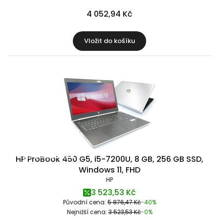
4 052,94 Kč
Vložit do košíku
Výprodej skladu
HP ProBook 450 G5, i5-7200U, 8 GB, 256 GB SSD,
Windows 11, FHD
HP
3 523,53 Kč
Původní cena:
5 876,47 Kč
-40%
Nejnižší cena:
3 523,53 Kč
-0%