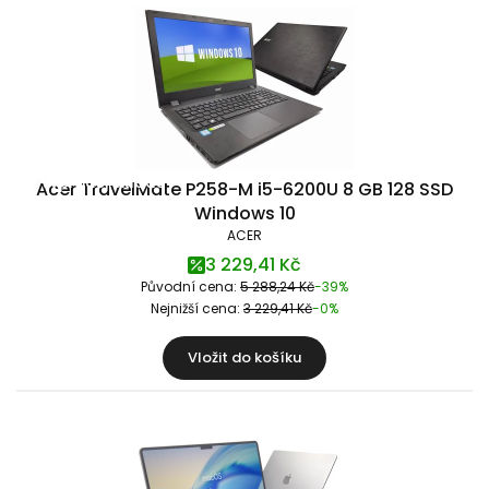
Výprodej skladu
Acer TravelMate P258-M i5-6200U 8 GB 128 SSD
Windows 10
ACER
3 229,41 Kč
Původní cena:
5 288,24 Kč
-39%
Nejnižší cena:
3 229,41 Kč
-0%
Vložit do košíku