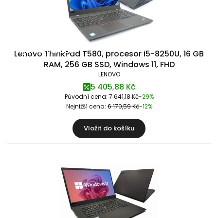
Výprodej skladu
Lenovo ThinkPad T580, procesor i5-8250U, 16 GB
RAM, 256 GB SSD, Windows 11, FHD
LENOVO
5 405,88 Kč
Původní cena:
7 641,18 Kč
-29%
Nejnižší cena:
6 170,59 Kč
-12%
Vložit do košíku