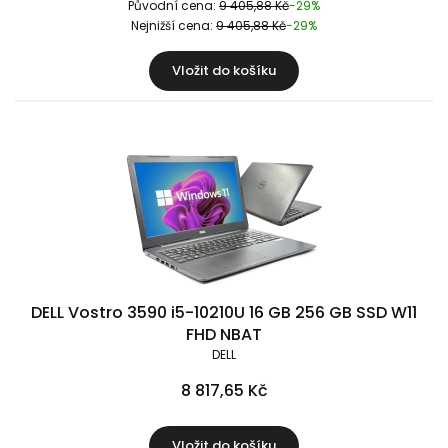
Původní cena:
9 405,88 Kč
-29%
Nejnižší cena:
9 405,88 Kč
-29%
Vložit do košíku
DELL Vostro 3590 i5-10210U 16 GB 256 GB SSD W11
FHD NBAT
DELL
8 817,65 Kč
Vložit do košíku