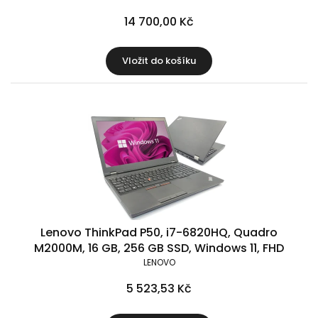
14 700,00 Kč
Vložit do košíku
Lenovo ThinkPad P50, i7-6820HQ, Quadro
M2000M, 16 GB, 256 GB SSD, Windows 11, FHD
LENOVO
5 523,53 Kč