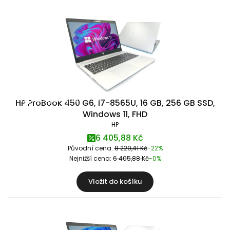
Výprodej skladu
HP ProBook 450 G6, i7-8565U, 16 GB, 256 GB SSD,
Windows 11, FHD
HP
6 405,88 Kč
Původní cena:
8 229,41 Kč
-22%
Nejnižší cena:
6 405,88 Kč
-0%
Vložit do košíku