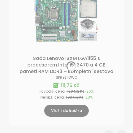
Sada Lenovo ISXM LGA1155 s
procesorem Intel i5-3470 a 4 GB
paměti RAM DDR3 – kompletní sestava
VÝROBCE
SPRZĘTOWO
Akční cena
1 111,76 Kč
Původní cena:
1 394,12 Kč
-20%
Nejnižší cena:
1 394,12 Kč
-20%
Vložit do košíku