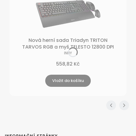
Nová herní sada Triadyn TRITON
TARVOS RGB a myš TELESTO 12800 DPI
VÝROBCE
INNY
Cena
558,82 Kč
Vložit do košíku