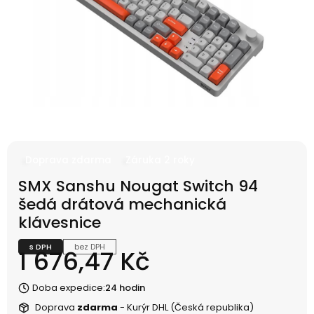
Doprava zdarma
Záruka 2 roky
SMX Sanshu Nougat Switch 94
šedá drátová mechanická
klávesnice
s DPH
bez DPH
Cena
1 676,47 Kč
Doba expedice:
24 hodin
Doprava
zdarma
- Kurýr DHL (Česká republika)