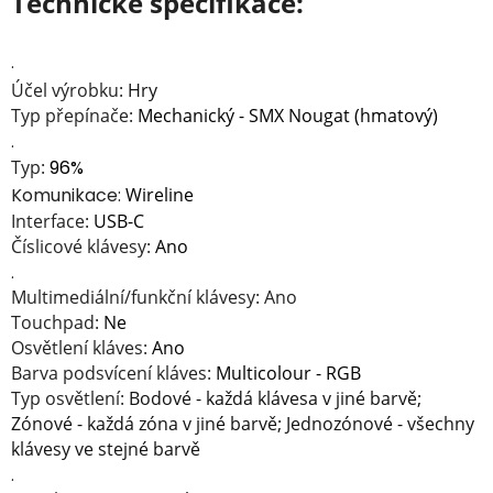
Technické specifikace:
.
Účel výrobku:
Hry
Typ přepínače:
Mechanický - SMX Nougat (hmatový)
.
Typ:
96%
Komunikace:
Wireline
Interface:
USB-C
Číslicové klávesy:
Ano
.
Multimediální/funkční klávesy:
Ano
Touchpad:
Ne
Osvětlení kláves:
Ano
Barva podsvícení kláves:
Multicolour - RGB
Typ osvětlení:
Bodové - každá klávesa v jiné barvě;
Zónové - každá zóna v jiné barvě; Jednozónové - všechny
klávesy ve stejné barvě
.