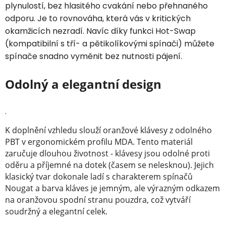
plynulostí, bez hlasitého cvakání nebo přehnaného
odporu. Je to rovnováha, která vás v kritických
okamžicích nezradí. Navíc díky funkci Hot-Swap
(kompatibilní s tří- a pětikolíkovými spínači) můžete
spínače snadno vyměnit bez nutnosti pájení.
Odolný a elegantní design
.
K doplnění vzhledu slouží oranžové klávesy z odolného
PBT v ergonomickém profilu MDA. Tento materiál
zaručuje dlouhou životnost - klávesy jsou odolné proti
oděru a příjemné na dotek (časem se nelesknou). Jejich
klasický tvar dokonale ladí s charakterem spínačů
Nougat a barva kláves je jemným, ale výrazným odkazem
na oranžovou spodní stranu pouzdra, což vytváří
soudržný a elegantní celek.