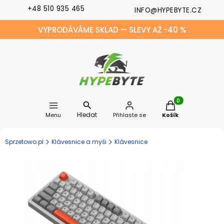
+48 510 935 465
INFO@HYPEBYTE.CZ
VYPRODÁVÁME SKLAD — SLEVY AŽ -40 %
Produkty v košíku
Hledat
Menu
Přihlaste se
Košík
Sprzetowo.pl
Klávesnice a myši
Klávesnice