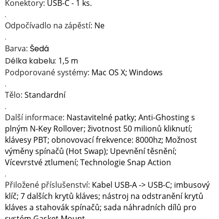
Konektory:
USB-C - 1 ks.
.
Odpočívadlo na zápěstí:
Ne
.
Barva:
Šedá
Délka kabelu:
1,5 m
Podporované systémy:
Mac OS X; Windows
.
Tělo:
Standardní
.
Další informace:
Nastavitelné patky; Anti-Ghosting s
plným N-Key Rollover; životnost 50 milionů kliknutí;
klávesy PBT; obnovovací frekvence: 8000hz; Možnost
výměny spínačů (Hot Swap); Upevnění těsnění;
Vícevrstvé ztlumení; Technologie Snap Action
.
Přiložené příslušenství:
Kabel USB-A -> USB-C; imbusový
klíč; 7 dalších krytů kláves; nástroj na odstranění krytů
kláves a stahovák spínačů; sada náhradních dílů pro
systém Gasket Mount