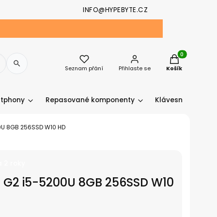
INFO@HYPEBYTE.CZ
Produkty v koš
Seznam přání
Přihlaste se
Košík
tphony
Repasované komponenty
Klávesnice a myši
00U 8GB 256SSD W10 HD
 2 roky
0 G2 i5-5200U 8GB 256SSD W10