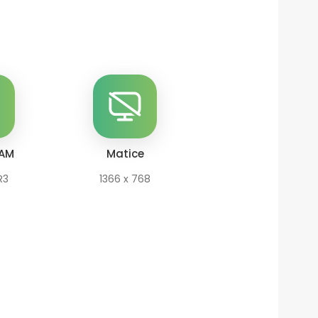
RAM
Matice
R3
1366 x 768