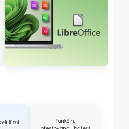
Funkční,
ovějšími
otestovanou baterii