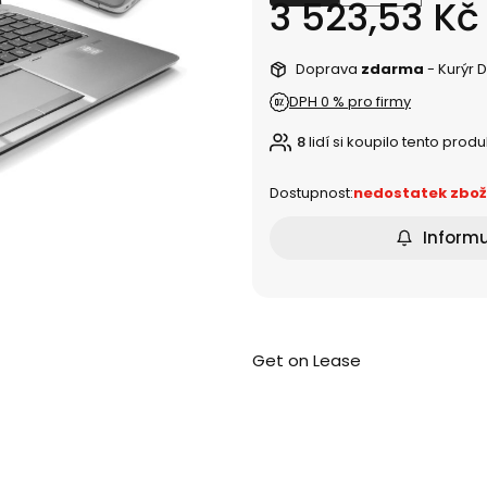
Cena
3 523,53 Kč
Doprava
zdarma
- Kurýr 
DPH 0 % pro firmy
8
lidí si koupilo tento produ
Dostupnost:
nedostatek zbož
Informu
Get on Lease