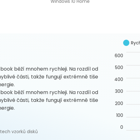
Windows 10 Home
Rych
600
500
book běží mnohem rychleji. Na rozdíl od
blivé části, takže fungují extrémně tiše
400
ergie.
300
book běží mnohem rychleji. Na rozdíl od
blivé části, takže fungují extrémně tiše
200
ergie.
100
0
tech vzorků disků