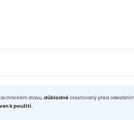
technickém stavu,
důkladně
otestovaný před odesláním 
ven k použití.