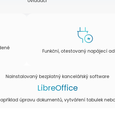
ovladači
edené
Funkční, otestovaný napájecí ad
Nainstalovaný bezplatný kancelářský software
LibreOffice
apříklad úpravu dokumentů, vytváření tabulek nebo