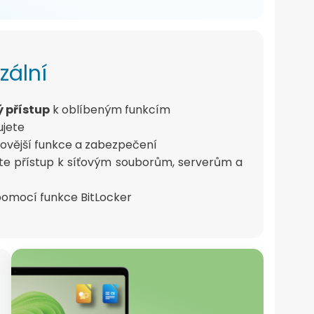
zální
ý přístup
k oblíbeným funkcím
ujete
novější funkce a zabezpečení
ejte přístup k síťovým souborům, serverům a
pomocí funkce BitLocker