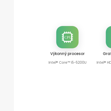
Výkonný procesor
Graf
Intel® Core™ i5-5200U
Intel® H