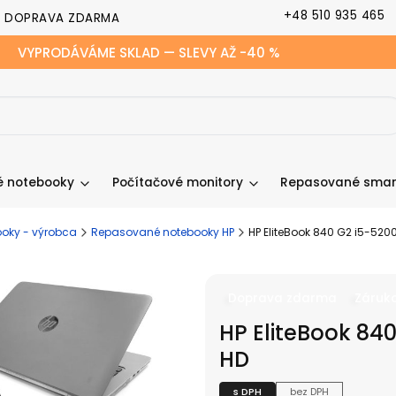
+48 510 935 465
DOPRAVA ZDARMA
VYPRODÁVÁME SKLAD — SLEVY AŽ -40 %
 notebooky
Počítačové monitory
Repasované smar
oky - výrobca
Repasované notebooky HP
HP EliteBook 840 G2 i5-52
Doprava zdarma
Záruka
HP EliteBook 84
HD
s DPH
bez DPH