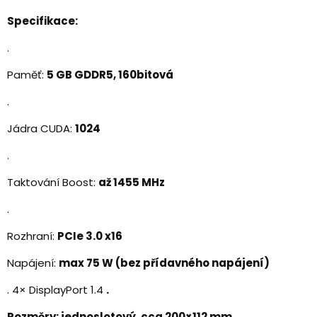
Specifikace:
.
Paměť:
5 GB GDDR5, 160bitová
.
Jádra CUDA:
1024
.
Taktování Boost:
až 1455 MHz
.
Rozhraní:
PCIe 3.0 x16
Napájení:
max 75 W (bez přídavného napájení)
. 4× DisplayPort 1.4
.
Rozměry:
jednoslotový, cca 200×112 mm