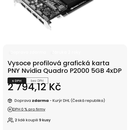
Doprava zdarma
Záruka 2 roky
Vysoce profilová grafická karta
PNY Nvidia Quadro P2000 5GB 4xDP
s DPH
bez DPH
Cena
2 794,12 Kč
Doprava
zdarma
- Kurýr DHL (Česká republika)
DPH 0 % pro firmy
2
lidé koupili
9 kusy