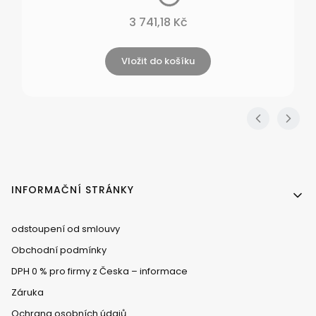
Cena
3 741,18 Kč
Vložit do košíku
Menu v zápatí
INFORMAČNÍ STRÁNKY
odstoupení od smlouvy
Obchodní podmínky
DPH 0 % pro firmy z Česka – informace
Záruka
Ochrana osobních údajů