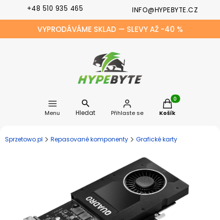
+48 510 935 465
INFO@HYPEBYTE.CZ
VYPRODÁVÁME SKLAD — SLEVY AŽ -40 %
Produkty v košíku
Hledat
Menu
Přihlaste se
Košík
Sprzetowo.pl
Repasované komponenty
Grafické karty