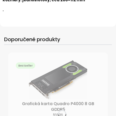
.
Doporučené produkty
Bestseller
Grafická karta Quadro P4000 8 GB
GDDR5
VÝROBCE
NVIDIA